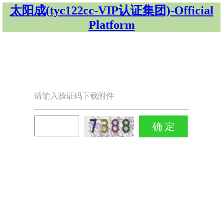
太阳成(tyc122cc-VIP认证集团)-Official
Platform
请输入验证码下载附件