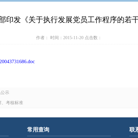
部印发《关于执行发展党员工作程序的若
作者： 时间：2015-11-20 点击数：
1120043731686.doc
况公示
考察、考核标准
常用查询
联