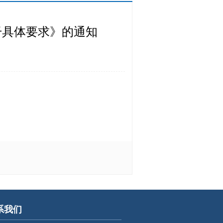
干具体要求》的通知
系我们