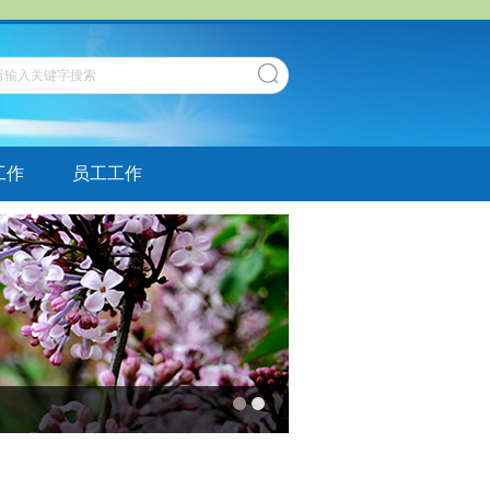
工作
员工工作