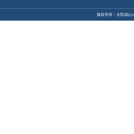
版权所有：太阳成(tyc122c