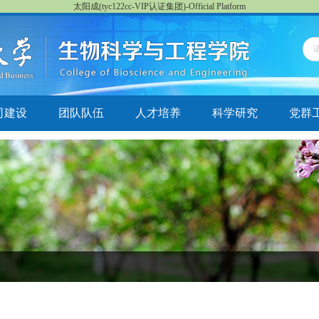
太阳成(tyc122cc-VIP认证集团)-Official Platform
司建设
团队队伍
人才培养
科学研究
党群