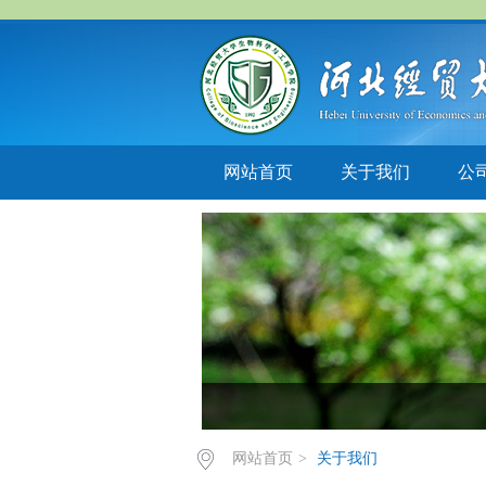
网站首页
关于我们
公
网站首页
>
关于我们