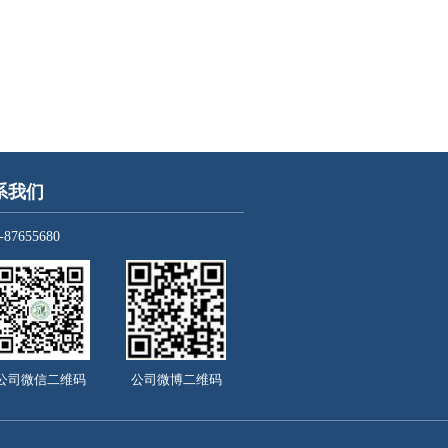
系我们
-87655680
公司微信二维码
公司微博二维码