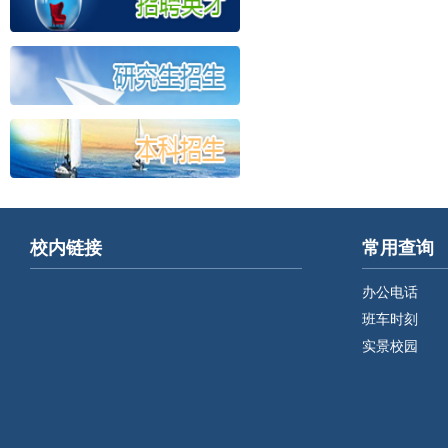
校内链接
常用查询
办公电话
班车时刻
实景校园