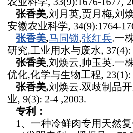
农业科学, 33(9):1676-1677, 2
张香美
,刘月英,贾月梅,
安徽农业科学, 34(9):1764-1765
张香美
,
马同锁
,
张红兵
.一
研究,工业用水与废水, 37(4): 64
张香美
,刘焕云,帅玉英.
优化,化学与生物工程, 23(1): 45
张香美,
刘焕云.双歧制品
业, 9(3): 2-4 ,2003.
专利：
1、一种冷鲜肉专用天然