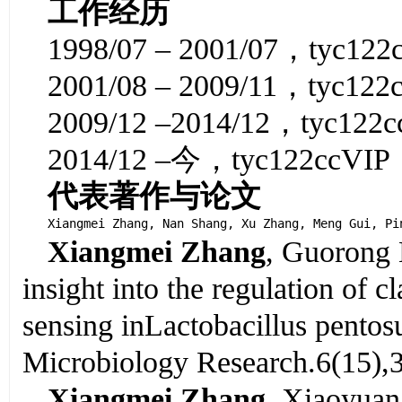
工作经历
1998/07 – 2001/07，tyc1
2001/08 – 2009/11，tyc1
2009/12 –2014/12，tyc1
2014/12 –今，tyc122ccVI
代表著作与论文
Xiangmei Zhang, Nan Shang, Xu Zhang, Meng Gui, Pi
Xiangmei Zhang
, Guorong 
insight into the regulation of 
sensing in
Lactobacillus pentos
Microbiology Research.6(15),
Xiangmei Zhang
, Xiaoyua