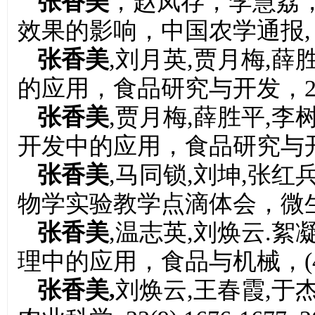
张香美
，赵凤存，李慧荔
效果的影响，中国农学通报, 25(4):
张香美
,刘月英,贾月梅,
的应用，食品研究与开发，29(8):1
张香美
,贾月梅,薛胜平,李
开发中的应用，食品研究与开发, 29(
张香美
,马同锁,刘坤,张
物学实验教学点滴体会，微生物学通报,
张香美
,温志英,刘焕云.絮
理中的应用，食品与机械，(4): 46
张香美,
刘焕云,王春霞,于