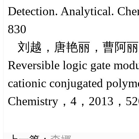
Detection. Analytical. 
830
刘越，唐艳丽，曹阿丽， Pol
Reversible logic gate mod
cationic conjugated poly
Chemistry，4，2013，52