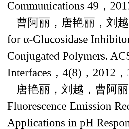
Communications 49，20
曹阿丽，唐艳丽，刘越，Novel
for α-Glucosidase Inhibito
Conjugated Polymers. ACS
Interfaces，4(8)，2012，
唐艳丽，刘越，曹阿丽， Strat
Fluorescence Emission Re
Applications in pH Respo