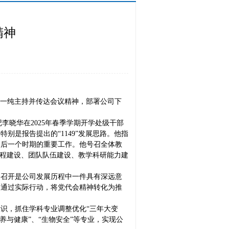
精神
委书记周一纯主持并传达会议精神，部署公司下
记李晓华在2025年春季学期开学处级干部
是报告提出的“1149”发展思路。他指
今后一个时期的重要工作。他号召全体教
课程建设、团队队伍建设、教学科研能力建
利召开是公司发展历程中一件具有深远意
，通过实际行动，将党代会精神转化为推
识，抓住学科专业调整优化“三年大变
与健康”、“生物安全”等专业，实现公