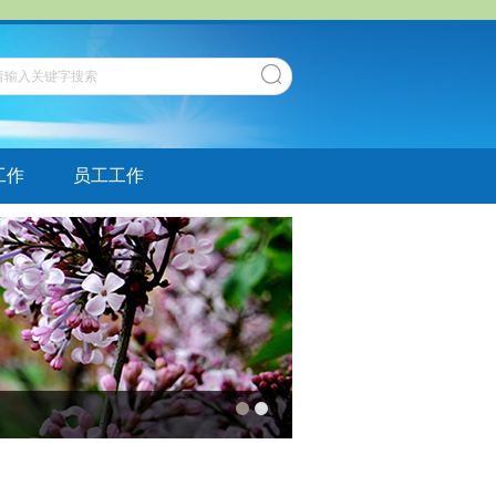
工作
员工工作