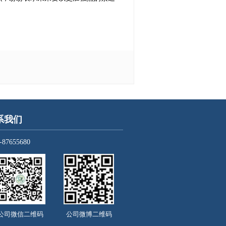
系我们
-87655680
公司微信二维码
公司微博二维码