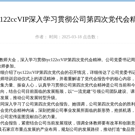
yc122ccVIP深入学习贯彻公司第四次党代会
作者： 时间：2025-03-18 点击数：
召开全体教师大会，深入学习贯彻tyc122ccVIP第四次党代会精神。公司党
体教师参加。
介绍了tyc122ccVIP第四次党代会的召开情况，详细传达了公司党委书
师培训启动仪式上的讲话精神，并着重解读了党代会报告中的核心内容，特别
汇集力量、振奋人心，认真学习贯彻公司第四次党代会精神是公司当前和
向，结合公司目前面临的发展瓶颈，以“一流党建”引领公司团队建设、
量发展，推动公司发展转型升级。
一同深入学习了公司第四次党代会报告。她强调，公司第四次党代会的胜
领会党代会精神内涵，深刻把握公司事业发展所面临的新形势，抢抓机遇
现公司宏伟蓝图贡献自己的力量。
代会报告，紧密结合公司当前发展现状，强调全体教师要有改革和创新意
及石家庄市重点发展的产业布局，规划公司的发展路径，推动打造“食品营养