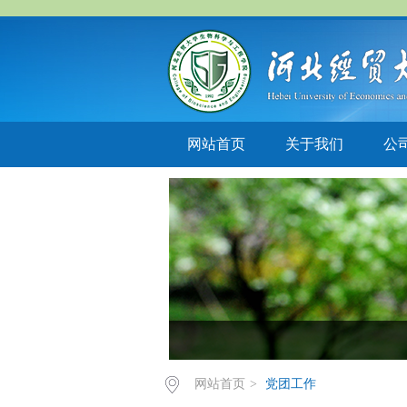
网站首页
关于我们
公
网站首页
>
党团工作