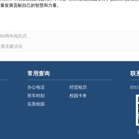
质量发展贡献自己的智慧和力量。
80周年阅兵式
开展党建活动
常用查询
联
办公电话
经贸校历
0311
班车时刻
校园卡务
实景校园