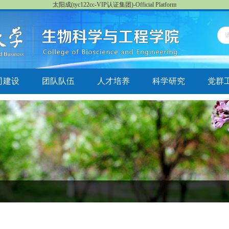
太阳成(tyc122cc-VIP认证集团)-Official Platform
司建设
团队队伍
人才培养
科学研究
党群