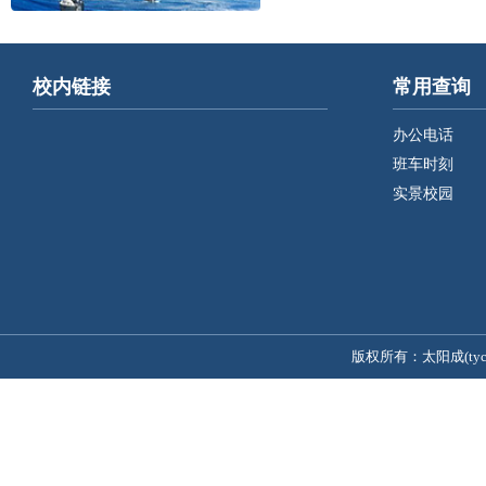
校内链接
常用查询
办公电话
班车时刻
实景校园
版权所有：太阳成(tyc122c