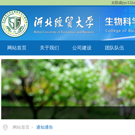
太阳成(tyc122cc
网站首页
关于我们
公司建设
团队队伍
网站首页
>
通知通告