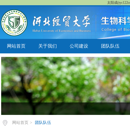
太阳成(tyc122cc
网站首页
关于我们
公司建设
团队队伍
网站首页
>
团队队伍