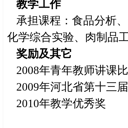
教学工作
承担课程：食品分析、
化学综合实验、肉制品
奖励及其它
2008年青年教师讲课
2009年河北省第十
2010年教学优秀奖