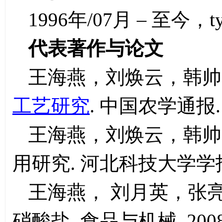
1996年/07月 – 至今，
代表著作与论文
王海燕，刘焕云，韩帅
工艺研究
. 中国农学通报. 
王海燕，刘焕云，韩帅
用研究. 河北科技大学学报.
王海燕， 刘月英，张亮
硝酸盐. 食品与机械, 200