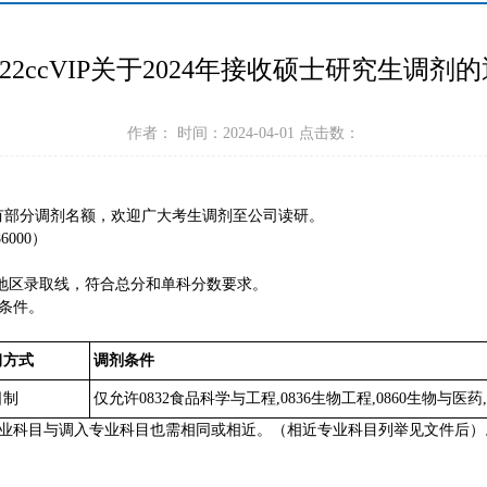
c122ccVIP关于2024年接收硕士研究生调剂
作者： 时间：2024-04-01 点击数：
医药专业有部分调剂名额，欢迎广大考生调剂至公司读研。
000）
类地区录取线，符合总分和单科分数要求。
剂条件。
习方式
调剂条件
日制
仅允许0832食品科学与工程,0836生物工程,0860生物与医
专业科目与调入专业科目也需相同或相近。（相近专业科目列举见文件后）