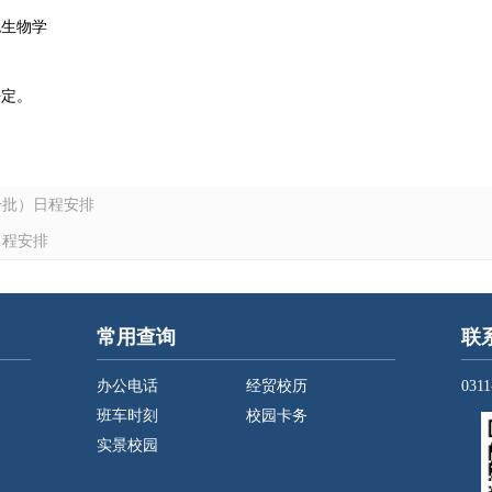
7细胞生物学
决定。
（一批）日程安排
日程安排
常用查询
联
办公电话
经贸校历
0311
班车时刻
校园卡务
实景校园